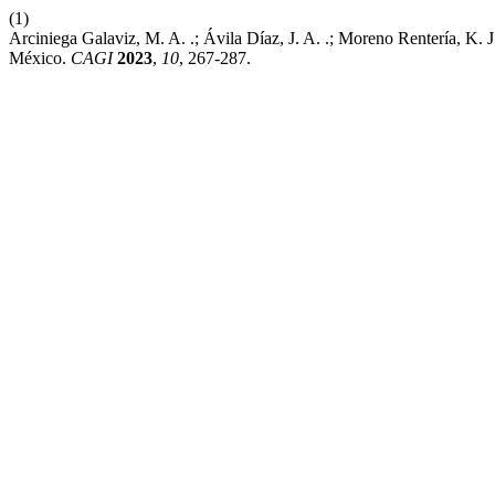
(1)
Arciniega Galaviz, M. A. .; Ávila Díaz, J. A. .; Moreno Rentería, K.
México.
CAGI
2023
,
10
, 267-287.