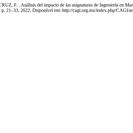
. Análisis del impacto de las asignaturas de Ingeniería en Manten
18, p. 21–33, 2022. Disponível em: http://cagi.org.mx/index.php/CAGI/a