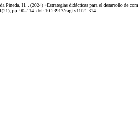
da Pineda, H. . (2024) «Estrategias didácticas para el desarrollo de co
11(21), pp. 90–114. doi: 10.23913/cagi.v11i21.314.