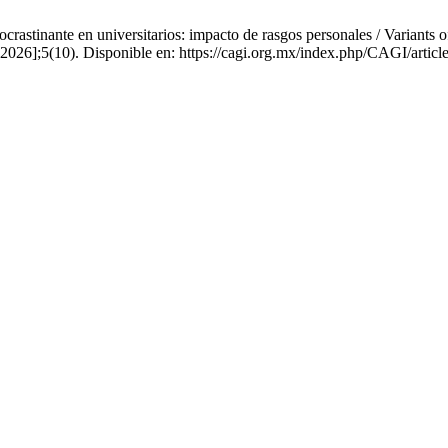
astinante en universitarios: impacto de rasgos personales / Variants of
e 2026];5(10). Disponible en: https://cagi.org.mx/index.php/CAGI/artic