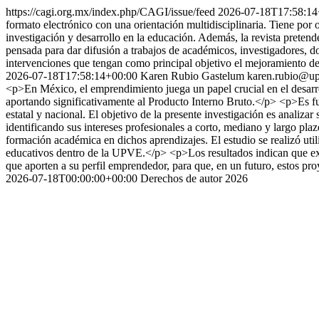
https://cagi.org.mx/index.php/CAGI/issue/feed
2026-07-18T17:58:14
formato electrónico con una orientación multidisciplinaria. Tiene por o
investigación y desarrollo en la educación. Además, la revista pret
pensada para dar difusión a trabajos de académicos, investigadores, d
intervenciones que tengan como principal objetivo el mejoramiento de
2026-07-18T17:58:14+00:00
Karen Rubio Gastelum
karen.rubio@u
<p>En México, el emprendimiento juega un papel crucial en el desarr
aportando significativamente al Producto Interno Bruto.</p> <p>Es fu
estatal y nacional. El objetivo de la presente investigación es analiza
identificando sus intereses profesionales a corto, mediano y largo p
formación académica en dichos aprendizajes. El estudio se realizó ut
educativos dentro de la UPVE.</p> <p>Los resultados indican que exist
que aporten a su perfil emprendedor, para que, en un futuro, estos pr
2026-07-18T00:00:00+00:00
Derechos de autor 2026