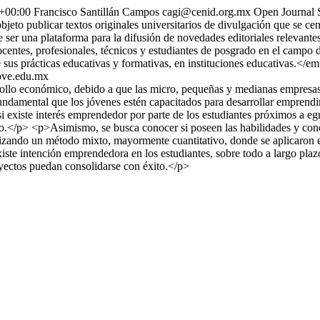
+00:00
Francisco Santillán Campos
cagi@cenid.org.mx
Open Journal 
bjeto publicar textos originales universitarios de divulgación que se ce
ende ser una plataforma para la difusión de novedades editoriales re
ocentes, profesionales, técnicos y estudiantes de posgrado en el campo d
 sus prácticas educativas y formativas, en instituciones educativas.<
pve.edu.mx
ollo económico, debido a que las micro, pequeñas y medianas empresas 
ndamental que los jóvenes estén capacitados para desarrollar emprendimi
r si existe interés emprendedor por parte de los estudiantes próximos a 
lazo.</p> <p>Asimismo, se busca conocer si poseen las habilidades y co
ilizando un método mixto, mayormente cuantitativo, donde se aplicaron 
e intención emprendedora en los estudiantes, sobre todo a largo plazo,
oyectos puedan consolidarse con éxito.</p>