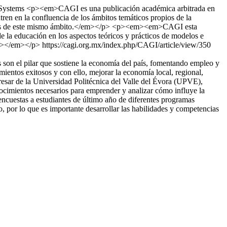
Systems
<p><em>CAGI es una publicación académica arbitrada en
ntren en la confluencia de los ámbitos temáticos propios de la
levantes de este mismo ámbito.</em></p> <p><em><em>CAGI esta
e la educación en los aspectos teóricos y prácticos de modelos e
/em></em></p>
https://cagi.org.mx/index.php/CAGI/article/view/350
son el pilar que sostiene la economía del país, fomentando empleo y
entos exitosos y con ello, mejorar la economía local, regional,
egresar de la Universidad Politécnica del Valle del Évora (UPVE),
nocimientos necesarios para emprender y analizar cómo influye la
encuestas a estudiantes de último año de diferentes programas
 por lo que es importante desarrollar las habilidades y competencias