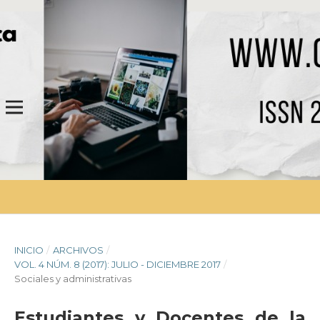
INICIO
/
ARCHIVOS
/
VOL. 4 NÚM. 8 (2017): JULIO - DICIEMBRE 2017
/
Sociales y administrativas
Estudiantes y Docentes de la