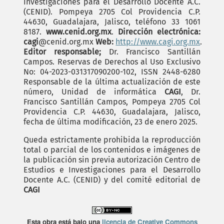
Investigaciones para el Desarrollo Docente A.C.
(CENID). Pompeya 2705 Col Providencia C.P.
44630, Guadalajara, Jalisco, teléfono 33 1061
8187.
www.cenid.org.mx
.
Dirección electrónica:
cagi
@cenid.org.mx
Web:
http://www.cagi.org.mx
.
Editor responsable;
Dr. Francisco Santillán
Campos. Reservas de Derechos al Uso Exclusivo
No: 04-2023-031317090200-102, ISSN 2448-6280
Responsable de la última actualización de este
número, Unidad de informática
CAGI
, Dr.
Francisco Santillán Campos, Pompeya 2705 Col
Providencia C.P. 44630, Guadalajara, Jalisco,
fecha de última modificación, 23 de enero 2025.
Queda estrictamente prohibida la reproducción
total o parcial de los contenidos e imágenes de
la publicación sin previa autorización Centro de
Estudios e Investigaciones para el Desarrollo
Docente A.C. (CENID) y del comité editorial de
CAGI
Esta obra está bajo una
licencia de Creative Commons