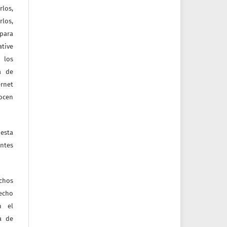
rlos,
los,
 para
tive
 los
a de
ernet
nocen
esta
ntes
echos
recho
n el
ia de