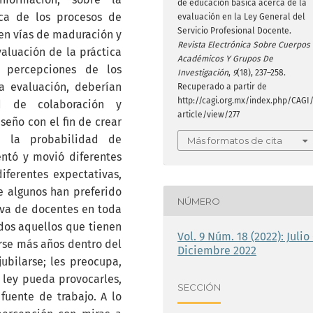
de educación básica acerca de la
ca de los procesos de
evaluación en la Ley General del
Servicio Profesional Docente.
 en vías de maduración y
Revista Electrónica Sobre Cuerpos
aluación de la práctica
Académicos Y Grupos De
s percepciones de los
Investigación
,
9
(18), 237–258.
a evaluación, deberían
Recuperado a partir de
http://cagi.org.mx/index.php/CAGI
d de colaboración y
article/view/277
iseño con el fin de crear
r la probabilidad de
Más formatos de cita
entó y movió diferentes
iferentes expectativas,
e algunos han preferido
NÚMERO
va de docentes en toda
dos aquellos que tienen
Vol. 9 Núm. 18 (2022): Julio 
rse más años dentro del
Diciembre 2022
ubilarse; les preocupa,
 ley pueda provocarles,
SECCIÓN
fuente de trabajo. A lo