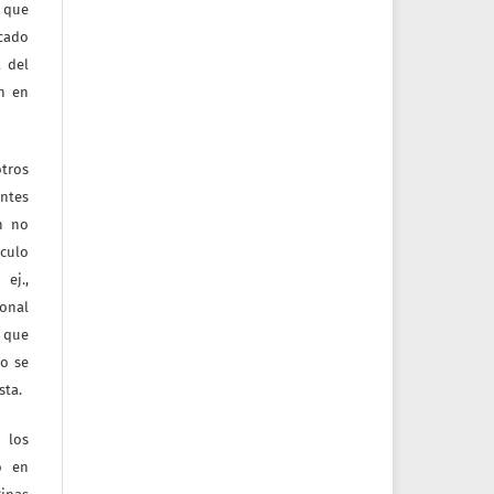
 que
icado
 del
ón en
tros
entes
ón no
culo
ej.,
ional
e que
jo se
sta.
 los
o en