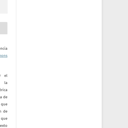
ncia
mons
r el
e la
érica
va de
o que
ón de
 que
texto