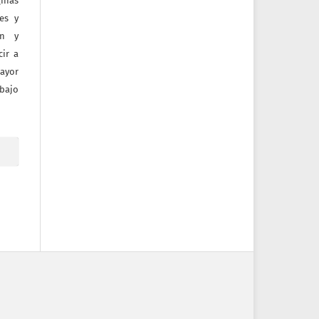
inas
tes y
ón y
ir a
mayor
bajo