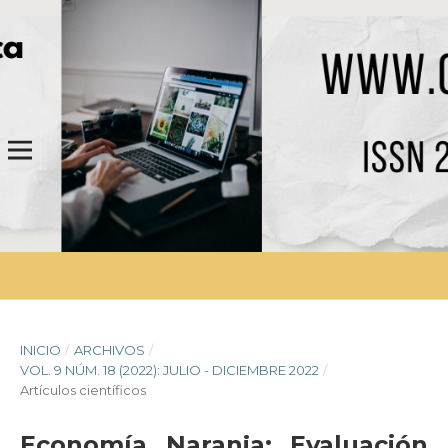
INICIO
/
ARCHIVOS
/
VOL. 9 NÚM. 18 (2022): JULIO - DICIEMBRE 2022
/
Artículos científicos
Economía Naranja: Evaluación