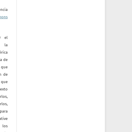
ncia
mons
r el
e la
érica
va de
o que
ón de
 que
texto
rlos,
los,
 para
tive
 los