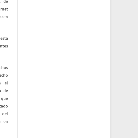
a de
ernet
nocen
esta
ntes
echos
recho
n el
ia de
 que
icado
 del
ón en