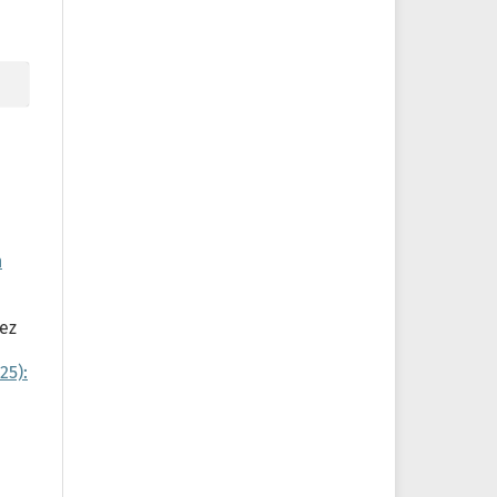
n
uez
25):