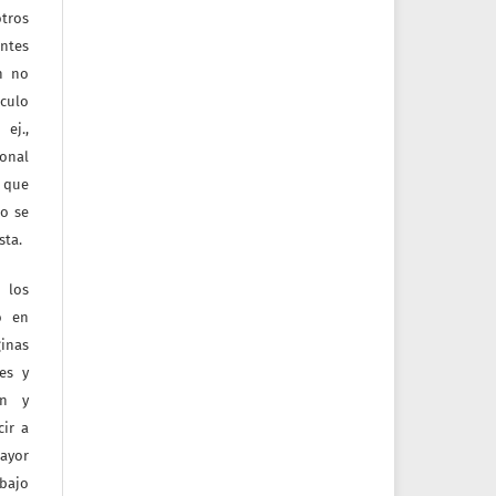
tros
entes
ón no
culo
ej.,
ional
e que
jo se
sta.
 los
o en
inas
tes y
ón y
ir a
mayor
bajo