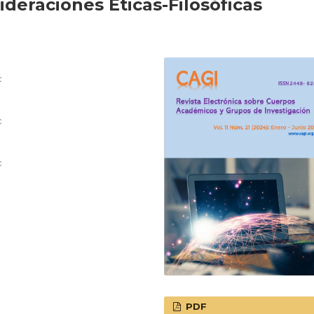
deraciones Éticas-Filosóficas
c
c
c
PDF