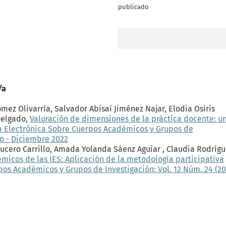
publicado
/a
mez Olivarría, Salvador Abisaí Jiménez Najar, Elodia Osiris
Delgado,
Valoración de dimensiones de la práctica docente: u
a Electrónica Sobre Cuerpos Académicos y Grupos de
lio - Diciembre 2022
 Lucero Carrillo, Amada Yolanda Sáenz Aguiar , Claudia Rodríg
icos de las IES: Aplicación de la metodología participativa
pos Académicos y Grupos de Investigación: Vol. 12 Núm. 24 (20