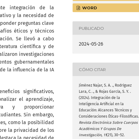
nte integración de la
WORD
ucativo y la necesidad de
sponder preguntas clave
PUBLICADO
afíos éticos y técnicos
ación. Se llevó a cabo
2024-05-26
eratura científica y de
lizaron investigaciones
entos gubernamentales
e la influencia de la IA
CÓMO CITAR
Jiménez Najar, S. A. ., Rodríguez
ficios significativos,
Lara, C. ., & Rojas García, S. Y. .
(2024). Integración de la
nalizar el aprendizaje,
Inteligencia Artificial en la
iva y proporcionar
Educación: Alcances Técnicos y
tudiantes. Sin embargo,
Consideraciones Éticas-Filosóficas.
es, como la posibilidad
Revista Electrónica Sobre Cuerpos
Académicos Y Grupos De
re la privacidad de los
Investigación
,
11
(21), 30–52.
 destaca la necesidad de