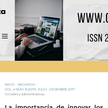
INICIO
/
ARCHIVOS
/
VOL. 4 NÚM. 8 (2017): JULIO - DICIEMBRE 2017
/
Sociales y administrativas
La importancia de innovar los