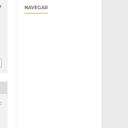
f
NAVEGAR
I
-