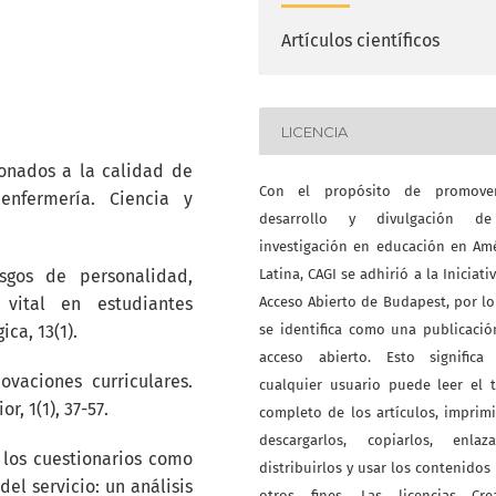
Artículos científicos
LICENCIA
cionados a la calidad de
Con el propósito de promove
enfermería. Ciencia y
desarrollo y divulgación d
investigación en educación en Am
sgos de personalidad,
Latina, CAGI se adhirió a la Iniciati
 vital en estudiantes
Acceso Abierto de Budapest, por l
ica, 13(1).
se identifica como una publicaci
acceso abierto. Esto significa
ovaciones curriculares.
cualquier usuario puede leer el 
, 1(1), 37-57.
completo de los artículos, imprimi
descargarlos, copiarlos, enlazar
e los cuestionarios como
distribuirlos y usar los contenidos
el servicio: un análisis
otros fines. Las licencias Crea