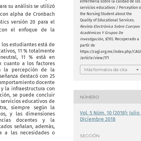
enfermería sobre la calidad de los
ara su análisis se utilizó
servicios educativos / Perception o
) con alpha de Cronbach
the Nursing Student about the
Quality of Educational Services.
tics versión 20 para el
Revista Electrónica Sobre Cuerpos
 con el enfoque de la
Académicos Y Grupos De
Investigación
,
5
(10). Recuperado a
 los estudiantes está de
partir de
cativos, 11 % totalmente
https://cagi.org.mx/index.php/CAG
neutral, 11 % está en
/article/view/171
 cuanto a los factores
 la percepción de la
Más formatos de cita
nseñanza destacó con 25
 comportamiento docente
y la infraestructura con
ación, se puede concluir
NÚMERO
 servicios educativos de
tra, siempre según la
Vol. 5 Núm. 10 (2018): Julio 
os, y las dimensiones
Diciembre 2018
encias docentes y la
ltados señalan, además,
a a las necesidades o
SECCIÓN