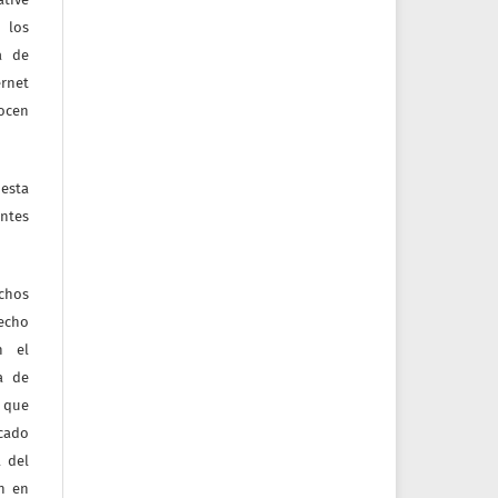
 los
a de
ernet
nocen
esta
ntes
echos
recho
n el
ia de
 que
icado
 del
ón en