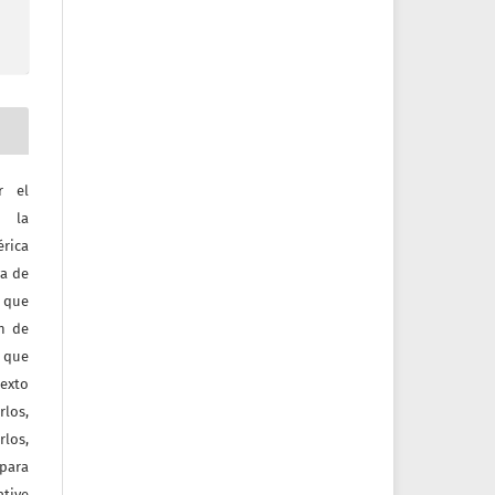
r el
e la
érica
va de
o que
ón de
 que
texto
rlos,
los,
 para
tive