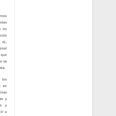
tros
entes
ón no
culo
ej.,
ional
e que
jo se
sta.
 los
o en
inas
tes y
ón y
ir a