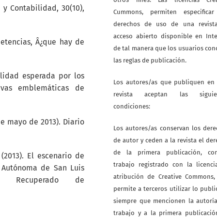
y Contabilidad, 30(10),
Cummons, permiten especificar
derechos de uso de una revist
acceso abierto disponible en Int
petencias, Â¿que hay de
de tal manera que los usuarios co
las reglas de publicación.
alidad esperada por los
Los autores/as que publiquen en 
tivas emblemáticas de
revista aceptan las siguie
condiciones:
de mayo de 2013). Diario
Los autores/as conservan los der
de autor y ceden a la revista el de
de la primera publicación, co
(2013). El escenario de
trabajo registrado con la licenc
d Autónoma de San Luis
atribución de Creative Commons,
es. Recuperado de
permite a terceros utilizar lo publ
siempre que mencionen la autoría
trabajo y a la primera publicaci