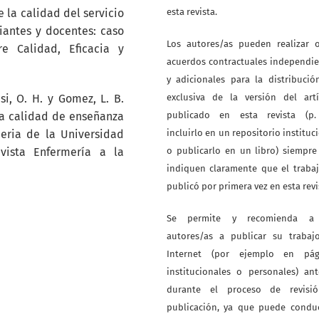
e la calidad del servicio
esta revista.
iantes y docentes: caso
Los autores/as pueden realizar o
e Calidad, Eficacia y
acuerdos contractuales independi
y adicionales para la distribuci
asi, O. H. y Gomez, L. B.
exclusiva de la versión del artí
 la calidad de enseñanza
publicado en esta revista (p. 
eria de la Universidad
incluirlo en un repositorio instituc
vista Enfermería a la
o publicarlo en un libro) siempr
indiquen claramente que el traba
publicó por primera vez en esta revi
Se permite y recomienda a
autores/as a publicar su trabaj
Internet (por ejemplo en pág
institucionales o personales) an
durante el proceso de revisi
publicación, ya que puede conduc