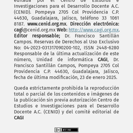
editada por el Centro de Estudios e
Investigaciones para el Desarrollo Docente A.C.
(CENID). Pompeya 2705 Col Providencia C.P.
44630, Guadalajara, Jalisco, teléfono 33 1061
8187.
www.cenid.org.mx
.
Dirección electrónica:
cagi
@cenid.org.mx
Web:
http://www.cagi.org.mx
.
Editor responsable;
Dr. Francisco Santillán
Campos. Reservas de Derechos al Uso Exclusivo
No: 04-2023-031317090200-102, ISSN 2448-6280
Responsable de la última actualización de este
número, Unidad de informática
CAGI
, Dr.
Francisco Santillán Campos, Pompeya 2705 Col
Providencia C.P. 44630, Guadalajara, Jalisco,
fecha de última modificación, 23 de enero 2025.
Queda estrictamente prohibida la reproducción
total o parcial de los contenidos e imágenes de
la publicación sin previa autorización Centro de
Estudios e Investigaciones para el Desarrollo
Docente A.C. (CENID) y del comité editorial de
CAGI