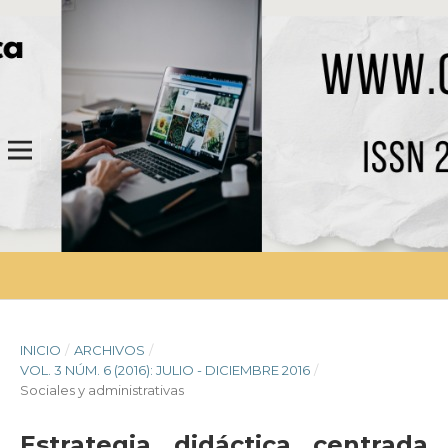
INICIO
/
ARCHIVOS
/
VOL. 3 NÚM. 6 (2016): JULIO - DICIEMBRE 2016
/
Sociales y administrativas
Estrategia didáctica centrada