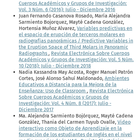
Cuerpos Académicos y Grupos de Investigación:
Vol. 3 Núm. 6 (2016): Julio - Diciembre 2016
Juan Fernando Casanova Rosado, María Alejandra
Sarmiento Bojorquez, Mayté Cadena González,
Hortensia Muñoz Alvarez,
Variables predictivas en
el espacio de erupción de terceros molares en
radiografías panorámicas / Predictive Variables in
the Eruption Space of Third Molars in Panoramic
Radiographs
,
Revista Electrónica Sobre Cuerpos
Académicos y Grupos de Investigación: Vol. 5 Núm.
10 (2018): Julio - Diciembre 2018
Nadia Kassandra May Acosta, Roger Manuel Patrón
Cortes, José Alonso Sahuí Maldonado,
Ambientes
Educativos a Distancia para la Mejora de la
Enseñanza: Uso de Classroom
,
Revista Electrónica
Sobre Cuerpos Académicos y Grupos de
Investigación: Vol. 4 Núm. 8 (2017): Julio -
Diciembre 2017
Ma. Alejandra Sarmiento Bojórquez, Mayté Cadena
González, Thania del Carmen Tuyub Ovalle,
Video
interactivo como Objeto de Aprendizaje en la
formación de los estudiantes de Inglés en el nivel