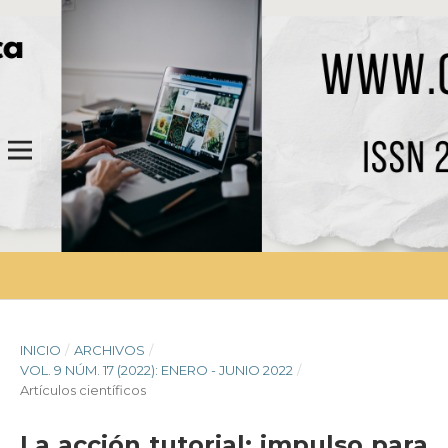
INICIO
/
ARCHIVOS
/
VOL. 9 NÚM. 17 (2022): ENERO - JUNIO 2022
/
Artículos científicos
La acción tutorial: impulso para