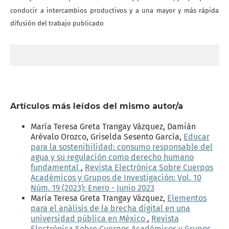
conducir a intercambios productivos y a una mayor y más rápida
difusión del trabajo publicado
Artículos más leídos del mismo autor/a
María Teresa Greta Trangay Vázquez, Damián
Arévalo Orozco, Griselda Sesento García,
Educar
para la sostenibilidad: consumo responsable del
agua y su regulación como derecho humano
fundamental
,
Revista Electrónica Sobre Cuerpos
Académicos y Grupos de Investigación: Vol. 10
Núm. 19 (2023): Enero - Junio 2023
María Teresa Greta Trangay Vázquez,
Elementos
para el análisis de la brecha digital en una
universidad pública en México
,
Revista
Electrónica Sobre Cuerpos Académicos y Grupos