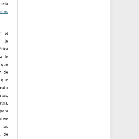
ncia
mons
r el
e la
érica
va de
o que
ón de
 que
texto
rlos,
los,
 para
tive
 los
a de