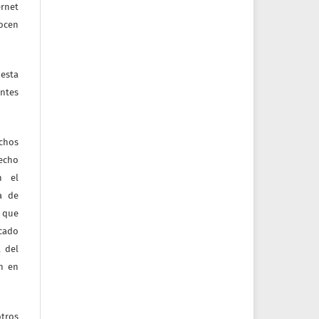
ernet
nocen
esta
ntes
echos
recho
n el
ia de
 que
icado
 del
ón en
tros