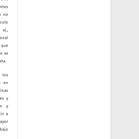
entes
ón no
culo
ej.,
ional
e que
jo se
sta.
 los
o en
inas
tes y
ón y
ir a
mayor
bajo