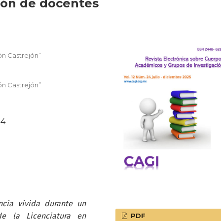
ión de docentes
ón Castrejón”
ón Castrejón”
34
ncia vivida durante un
e la Licenciatura en
PDF