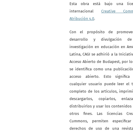
Esta obra está bajo una lice
internacional
Creative Com
Atribución 4.0
.
Con el propósito de promove
desarrollo y divulgación d
investigación en educación en Am
Latina, CAGI se adhirió a la Iniciati
Acceso Abierto de Budapest, por l
se identifica como una publicaci
acceso abierto. Esto significa
cualquier usuario puede leer el 
completo de los artículos, imprimi
descargarlos, copiarlos, enlazar
distribuirlos y usar los contenidos
otros fines. Las licencias Crea
Cummons, permiten especificar
derechos de uso de una revist