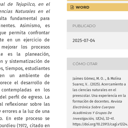
al de Tejupilco, en el
WORD
ncias Naturales en el
ulta fundamental para
inentes. Asimismo, es
PUBLICADO
que permita confrontar
te en un ejercicio de
2025-07-04
 mejorar los procesos
le es la planeación,
n y sistematización de
CÓMO CITAR
s, tiempos, estudiantes
cien un ambiente de
Jaimes Gómez, M. O. ., & Molina
orece el desarrollo de
Suarez, V. . (2025). Acercamiento a
s contempladas en los
las ciencias naturales en el
preescolar. Una experiencia en la
del perfil de egreso. La
formación de docentes.
Revista
l reflexionar sobre las
Electrónica Sobre Cuerpos
y errores a la luz de una
Académicos Y Grupos De
o. En este proceso se
Investigación
,
12
(24), 32–41.
https://doi.org/10.23913/cagi.v12i24.
urdieu (1972, citado en