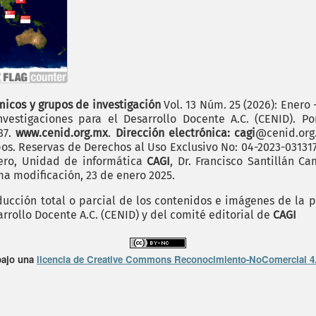
icos y grupos de investigación
Vol. 13 Núm. 25 (2026): Enero 
vestigaciones para el Desarrollo Docente A.C. (CENID). P
187.
www.cenid.org.mx
.
Dirección electrónica: cagi
@cenid.or
pos. Reservas de Derechos al Uso Exclusivo No: 04-2023-0313
mero, Unidad de informática
CAGI
, Dr. Francisco Santillán C
ima modificación, 23 de enero 2025.
cción total o parcial de los contenidos e imágenes de la p
arrollo Docente A.C. (CENID) y del comité editorial de
CAGI
bajo una
licencia de Creative Commons Reconocimiento-NoComercial 4.