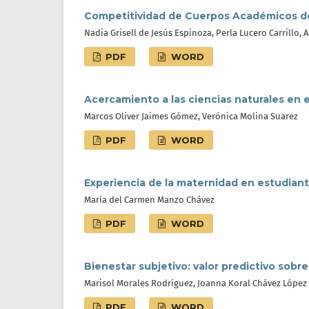
Competitividad de Cuerpos Académicos de l
Nadia Grisell de Jesús Espinoza, Perla Lucero Carrillo,
PDF
WORD
Acercamiento a las ciencias naturales en 
Marcos Oliver Jaimes Gómez, Verónica Molina Suarez
PDF
WORD
Experiencia de la maternidad en estudiante
María del Carmen Manzo Chávez
PDF
WORD
Bienestar subjetivo: valor predictivo sobr
Marisol Morales Rodríguez, Joanna Koral Chávez López
PDF
WORD