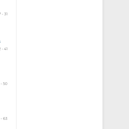
7 - 31
s
 - 41
 - 50
 - 63