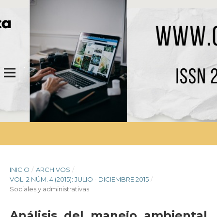
INICIO
/
ARCHIVOS
/
VOL. 2 NÚM. 4 (2015): JULIO - DICIEMBRE 2015
/
Sociales y administrativas
Análisis del manejo ambiental