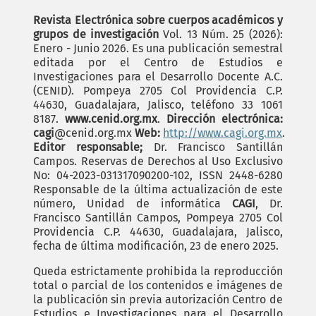
Revista Electrónica sobre cuerpos académicos y
grupos de investigación
Vol. 13 Núm. 25 (2026):
Enero - Junio 2026. Es una publicación semestral
editada por el Centro de Estudios e
Investigaciones para el Desarrollo Docente A.C.
(CENID). Pompeya 2705 Col Providencia C.P.
44630, Guadalajara, Jalisco, teléfono 33 1061
8187.
www.cenid.org.mx
.
Dirección electrónica:
cagi
@cenid.org.mx
Web:
http://www.cagi.org.mx
.
Editor responsable;
Dr. Francisco Santillán
Campos. Reservas de Derechos al Uso Exclusivo
No: 04-2023-031317090200-102, ISSN 2448-6280
Responsable de la última actualización de este
número, Unidad de informática
CAGI
, Dr.
Francisco Santillán Campos, Pompeya 2705 Col
Providencia C.P. 44630, Guadalajara, Jalisco,
fecha de última modificación, 23 de enero 2025.
Queda estrictamente prohibida la reproducción
total o parcial de los contenidos e imágenes de
la publicación sin previa autorización Centro de
Estudios e Investigaciones para el Desarrollo