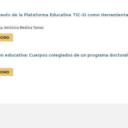
ravés de la Plataforma Educativa TIC-SI como Herramient
ra, Verónica Medina Tamez
ORD
ión educativa: Cuerpos colegiados de un programa doctoral
ORD