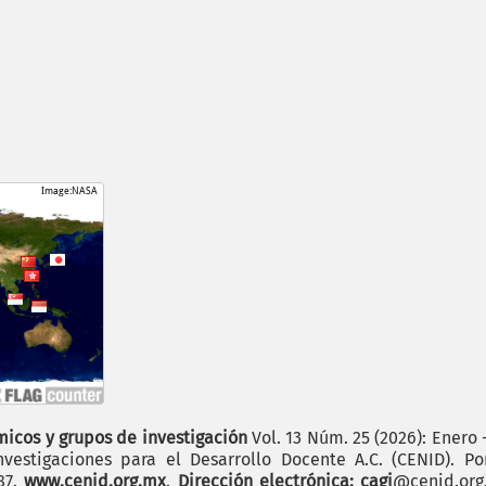
icos y grupos de investigación
Vol. 13 Núm. 25 (2026): Enero 
vestigaciones para el Desarrollo Docente A.C. (CENID). P
187.
www.cenid.org.mx
.
Dirección electrónica: cagi
@cenid.or