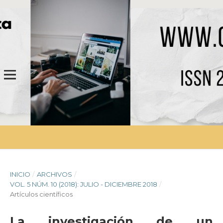
INICIO
/
ARCHIVOS
/
VOL. 5 NÚM. 10 (2018): JULIO - DICIEMBRE 2018
/
Artículos científicos
La investigación de un