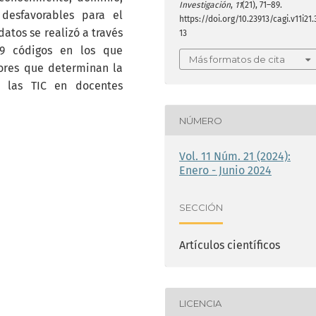
Investigación
,
11
(21), 71–89.
desfavorables para el
https://doi.org/10.23913/cagi.v11i21.
datos se realizó a través
13
 códigos en los que
Más formatos de cita
tores que determinan la
e las TIC en docentes
NÚMERO
Vol. 11 Núm. 21 (2024):
Enero - Junio 2024
SECCIÓN
Artículos científicos
LICENCIA