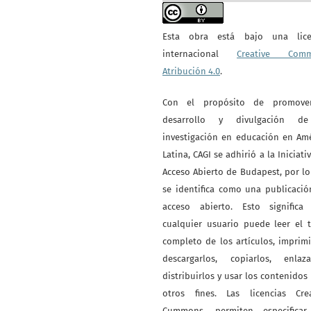
Esta obra está bajo una lice
internacional
Creative Com
Atribución 4.0
.
Con el propósito de promove
desarrollo y divulgación d
investigación en educación en Am
Latina, CAGI se adhirió a la Iniciati
Acceso Abierto de Budapest, por l
se identifica como una publicaci
acceso abierto. Esto significa
cualquier usuario puede leer el 
completo de los artículos, imprimi
descargarlos, copiarlos, enlazar
distribuirlos y usar los contenidos
otros fines. Las licencias Crea
Cummons, permiten especificar