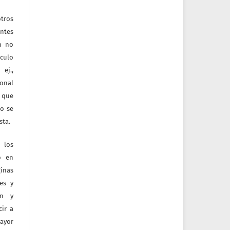
tros
entes
ón no
culo
ej.,
ional
e que
jo se
sta.
 los
o en
inas
tes y
ón y
ir a
mayor