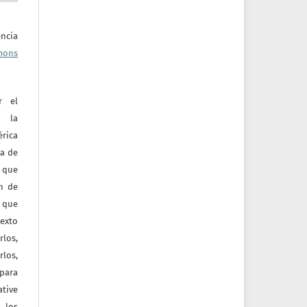
ncia
mons
r el
e la
érica
va de
o que
ón de
 que
texto
rlos,
los,
 para
tive
 los