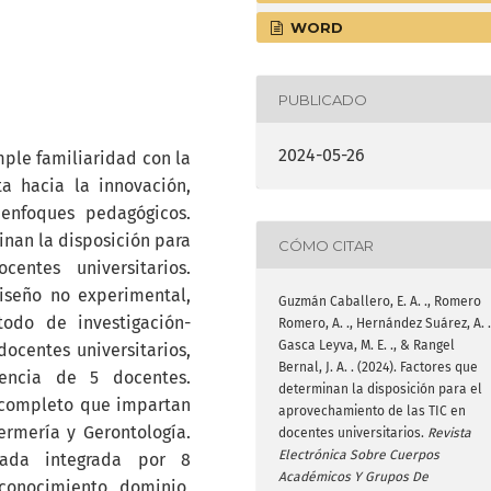
WORD
PUBLICADO
2024-05-26
mple familiaridad con la
a hacia la innovación,
enfoques pedagógicos.
inan la disposición para
CÓMO CITAR
ntes universitarios.
iseño no experimental,
Guzmán Caballero, E. A. ., Romero
étodo de investigación-
Romero, A. ., Hernández Suárez, A. .
Gasca Leyva, M. E. ., & Rangel
docentes universitarios,
Bernal, J. A. . (2024). Factores que
iencia de 5 docentes.
determinan la disposición para el
o completo que impartan
aprovechamiento de las TIC en
ermería y Gerontología.
docentes universitarios.
Revista
Electrónica Sobre Cuerpos
rada integrada por 8
Académicos Y Grupos De
 conocimiento, dominio,