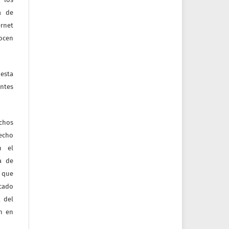
a de
ernet
nocen
esta
ntes
echos
recho
n el
ia de
 que
icado
 del
ón en