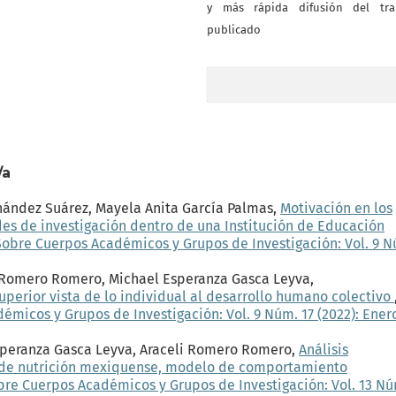
y más rápida difusión del tra
publicado
/a
nández Suárez, Mayela Anita García Palmas,
Motivación en los
ades de investigación dentro de una Institución de Educación
Sobre Cuerpos Académicos y Grupos de Investigación: Vol. 9 
li Romero Romero, Michael Esperanza Gasca Leyva,
uperior vista de lo individual al desarrollo humano colectivo
micos y Grupos de Investigación: Vol. 9 Núm. 17 (2022): Enero
speranza Gasca Leyva, Araceli Romero Romero,
Análisis
co de nutrición mexiquense, modelo de comportamiento
bre Cuerpos Académicos y Grupos de Investigación: Vol. 13 Nú