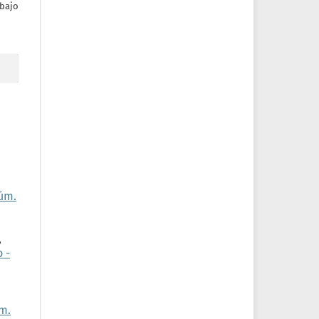
bajo
Núm.
,
 -
m.