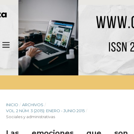
INICIO
/
ARCHIVOS
/
VOL. 2 NÚM. 3 (2015): ENERO - JUNIO 2015
/
Sociales y administrativas
Las emociones que son