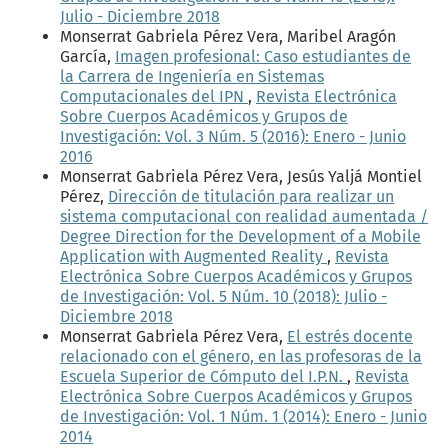
Julio - Diciembre 2018
Monserrat Gabriela Pérez Vera, Maribel Aragón
García,
Imagen profesional: Caso estudiantes de
la Carrera de Ingeniería en Sistemas
Computacionales del IPN
,
Revista Electrónica
Sobre Cuerpos Académicos y Grupos de
Investigación: Vol. 3 Núm. 5 (2016): Enero - Junio
2016
Monserrat Gabriela Pérez Vera, Jesús Yaljá Montiel
Pérez,
Dirección de titulación para realizar un
sistema computacional con realidad aumentada /
Degree Direction for the Development of a Mobile
Application with Augmented Reality
,
Revista
Electrónica Sobre Cuerpos Académicos y Grupos
de Investigación: Vol. 5 Núm. 10 (2018): Julio -
Diciembre 2018
Monserrat Gabriela Pérez Vera,
El estrés docente
relacionado con el género, en las profesoras de la
Escuela Superior de Cómputo del I.P.N.
,
Revista
Electrónica Sobre Cuerpos Académicos y Grupos
de Investigación: Vol. 1 Núm. 1 (2014): Enero - Junio
2014