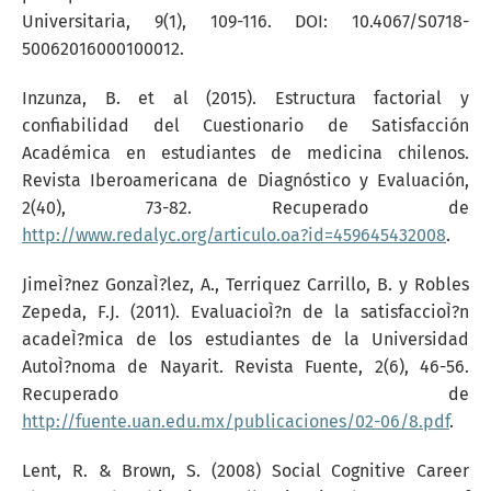
Universitaria, 9(1), 109-116. DOI: 10.4067/S0718-
50062016000100012.
Inzunza, B. et al (2015). Estructura factorial y
confiabilidad del Cuestionario de Satisfacción
Académica en estudiantes de medicina chilenos.
Revista Iberoamericana de Diagnóstico y Evaluación,
2(40), 73-82. Recuperado de
http://www.redalyc.org/articulo.oa?id=459645432008
.
JimeÌ?nez GonzaÌ?lez, A., Terriquez Carrillo, B. y Robles
Zepeda, F.J. (2011). EvaluacioÌ?n de la satisfaccioÌ?n
acadeÌ?mica de los estudiantes de la Universidad
AutoÌ?noma de Nayarit. Revista Fuente, 2(6), 46-56.
Recuperado de
http://fuente.uan.edu.mx/publicaciones/02-06/8.pdf
.
Lent, R. & Brown, S. (2008) Social Cognitive Career