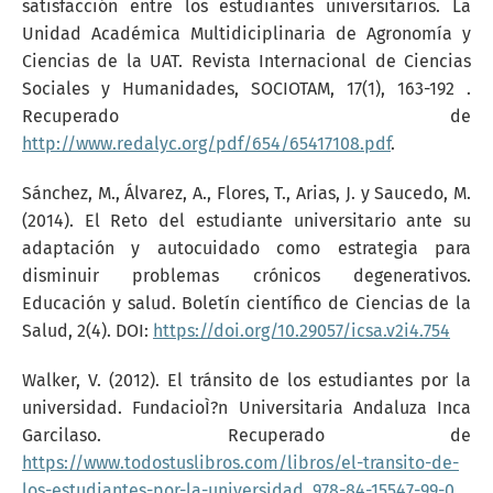
satisfacción entre los estudiantes universitarios. La
Unidad Académica Multidiciplinaria de Agronomía y
Ciencias de la UAT. Revista Internacional de Ciencias
Sociales y Humanidades, SOCIOTAM, 17(1), 163-192 .
Recuperado de
http://www.redalyc.org/pdf/654/65417108.pdf
.
Sánchez, M., Álvarez, A., Flores, T., Arias, J. y Saucedo, M.
(2014). El Reto del estudiante universitario ante su
adaptación y autocuidado como estrategia para
disminuir problemas crónicos degenerativos.
Educación y salud. Boletín científico de Ciencias de la
Salud, 2(4). DOI:
https://doi.org/10.29057/icsa.v2i4.754
Walker, V. (2012). El tránsito de los estudiantes por la
universidad. FundacioÌ?n Universitaria Andaluza Inca
Garcilaso. Recuperado de
https://www.todostuslibros.com/libros/el-transito-de-
los-estudiantes-por-la-universidad_978-84-15547-99-0
.