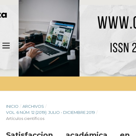
INICIO
/
ARCHIVOS
/
VOL. 6 NÚM. 12 (2019): JULIO - DICIEMBRE 2019
/
Artículos científicos
Satisfaccion académica en