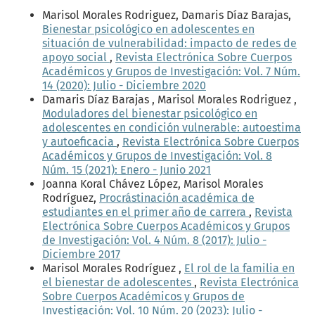
Marisol Morales Rodriguez, Damaris Díaz Barajas,
Bienestar psicológico en adolescentes en
situación de vulnerabilidad: impacto de redes de
apoyo social
,
Revista Electrónica Sobre Cuerpos
Académicos y Grupos de Investigación: Vol. 7 Núm.
14 (2020): Julio - Diciembre 2020
Damaris Díaz Barajas , Marisol Morales Rodriguez ,
Moduladores del bienestar psicológico en
adolescentes en condición vulnerable: autoestima
y autoeficacia
,
Revista Electrónica Sobre Cuerpos
Académicos y Grupos de Investigación: Vol. 8
Núm. 15 (2021): Enero - Junio 2021
Joanna Koral Chávez López, Marisol Morales
Rodríguez,
Procrástinación académica de
estudiantes en el primer año de carrera
,
Revista
Electrónica Sobre Cuerpos Académicos y Grupos
de Investigación: Vol. 4 Núm. 8 (2017): Julio -
Diciembre 2017
Marisol Morales Rodríguez ,
El rol de la familia en
el bienestar de adolescentes
,
Revista Electrónica
Sobre Cuerpos Académicos y Grupos de
Investigación: Vol. 10 Núm. 20 (2023): Julio -