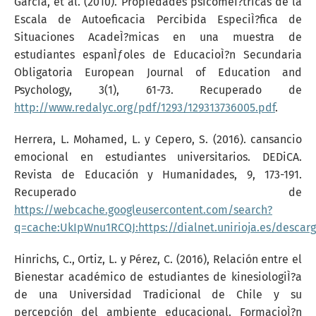
García, et al. (2010). Propiedades psicomeÌ?tricas de la
Escala de Autoeficacia Percibida EspeciÌ?fica de
Situaciones AcadeÌ?micas en una muestra de
estudiantes espanÌƒoles de EducacioÌ?n Secundaria
Obligatoria European Journal of Education and
Psychology, 3(1), 61-73. Recuperado de
http://www.redalyc.org/pdf/1293/129313736005.pdf
.
Herrera, L. Mohamed, L. y Cepero, S. (2016). cansancio
emocional en estudiantes universitarios. DEDiCA.
Revista de Educación y Humanidades, 9, 173-191.
Recuperado de
https://webcache.googleusercontent.com/search?
q=cache:UkIpWnu1RCQJ:https://dialnet.unirioja.es/desca
Hinrichs, C., Ortiz, L. y Pérez, C. (2016), Relación entre el
Bienestar académico de estudiantes de kinesiologiÌ?a
de una Universidad Tradicional de Chile y su
percepción del ambiente educacional. FormacioÌ?n