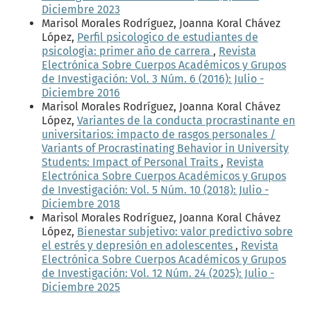
Diciembre 2023
Marisol Morales Rodríguez, Joanna Koral Chávez
López,
Perfil psicologico de estudiantes de
psicologia: primer año de carrera
,
Revista
Electrónica Sobre Cuerpos Académicos y Grupos
de Investigación: Vol. 3 Núm. 6 (2016): Julio -
Diciembre 2016
Marisol Morales Rodríguez, Joanna Koral Chávez
López,
Variantes de la conducta procrastinante en
universitarios: impacto de rasgos personales /
Variants of Procrastinating Behavior in University
Students: Impact of Personal Traits
,
Revista
Electrónica Sobre Cuerpos Académicos y Grupos
de Investigación: Vol. 5 Núm. 10 (2018): Julio -
Diciembre 2018
Marisol Morales Rodríguez, Joanna Koral Chávez
López,
Bienestar subjetivo: valor predictivo sobre
el estrés y depresión en adolescentes
,
Revista
Electrónica Sobre Cuerpos Académicos y Grupos
de Investigación: Vol. 12 Núm. 24 (2025): Julio -
Diciembre 2025